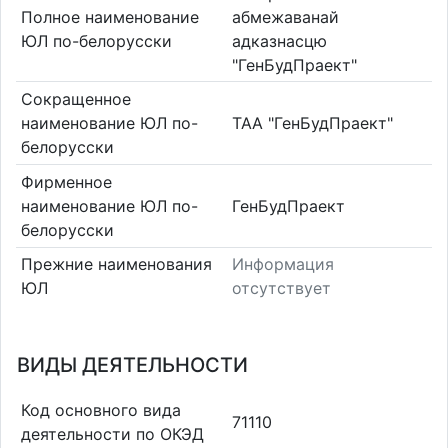
Полное наименование
абмежаванай
ЮЛ по-белорусски
адказнасцю
"ГенБудПраект"
Сокращенное
наименование ЮЛ по-
ТАА "ГенБудПраект"
белорусски
Фирменное
наименование ЮЛ по-
ГенБудПраект
белорусски
Прежние наименования
Информация
ЮЛ
отсутствует
ВИДЫ ДЕЯТЕЛЬНОСТИ
Код основного вида
71110
деятельности по ОКЭД