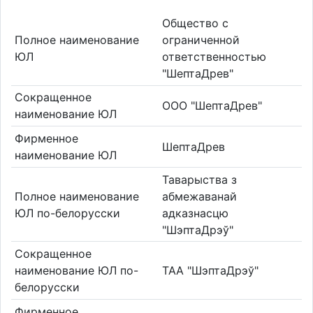
Общество с
Полное наименование
ограниченной
ЮЛ
ответственностью
"ШептаДрев"
Сокращенное
ООО "ШептаДрев"
наименование ЮЛ
Фирменное
ШептаДрев
наименование ЮЛ
Таварыства з
Полное наименование
абмежаванай
ЮЛ по-белорусски
адказнасцю
"ШэптаДрэў"
Сокращенное
наименование ЮЛ по-
ТАА "ШэптаДрэў"
белорусски
Фирменное