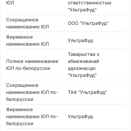
ЮЛ
ответственностью
"УльтраФуд"
Сокращенное
ООО "УльтраФуд"
наименование ЮЛ
Фирменное
УльтраФуд
наименование ЮЛ
Таварыства з
Полное наименование
абмежаванай
ЮЛ по-белорусски
адказнасцю
"УльтраФуд"
Сокращенное
наименование ЮЛ по-
ТАА "УльтраФуд"
белорусски
Фирменное
наименование ЮЛ по-
УльтраФуд
белорусски