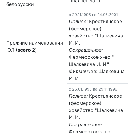
"Шалкевіча І.І."
белорусски
c 29.11.1996 по 14.06.2001
Полное:
Крестьянское
(фермерское)
хозяйство "Шалкевича
Прежние наименования
И. И."
ЮЛ (
всего 2
)
Сокращенное:
Фермерское х-во "
Шалкевича И. И."
Фирменное:
Шалкевича
И. И.
c 26.01.1995 по 29.11.1996
Полное:
Крестьянское
(фермерское)
хозяйство "Шалкевича
И. И."
Сокращенное:
Фермерское х-во