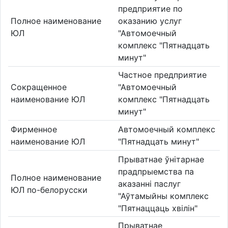
предприятие по
Полное наименование
оказанию услуг
ЮЛ
"Автомоечный
комплекс "Пятнадцать
минут"
Частное предприятие
Сокращенное
"Автомоечный
наименование ЮЛ
комплекс "Пятнадцать
минут"
Фирменное
Автомоечный комплекс
наименование ЮЛ
"Пятнадцать минут"
Прыватнае ўнітарнае
прадпрыемства па
Полное наименование
аказаннi паслуг
ЮЛ по-белорусски
"Аўтамыйны комплекс
"Пятнаццаць хвілін"
Прыватнае