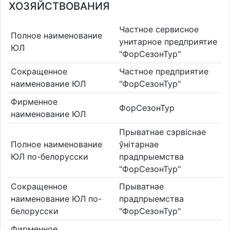
ХОЗЯЙСТВОВАНИЯ
Частное сервисное
Полное наименование
унитарное предприятие
ЮЛ
"ФорСезонТур"
Сокращенное
Частное предприятие
наименование ЮЛ
"ФорСезонТур"
Фирменное
ФорСезонТур
наименование ЮЛ
Прыватнае сэрвіснае
Полное наименование
ўнітарнае
ЮЛ по-белорусски
прадпрыемства
"ФорСезонТур"
Сокращенное
Прыватнае
наименование ЮЛ по-
прадпрыемства
белорусски
"ФорСезонТур"
Фирменное