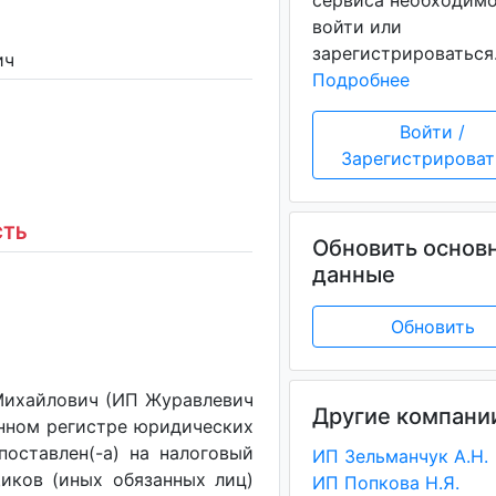
сервиса необходим
войти или
зарегистрироваться
ич
Подробнее
Войти /
Зарегистрироват
СТЬ
Обновить основ
данные
Обновить
Михайлович (ИП Журавлевич
Другие компани
венном регистре юридических
поставлен(-a) на налоговый
ИП Зельманчук А.Н.
щиков (иных обязанных лиц)
ИП Попкова Н.Я.