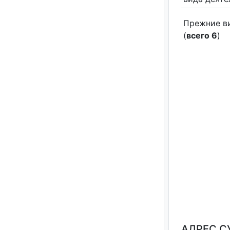
Прежние в
(
всего 6
)
АДРЕС С