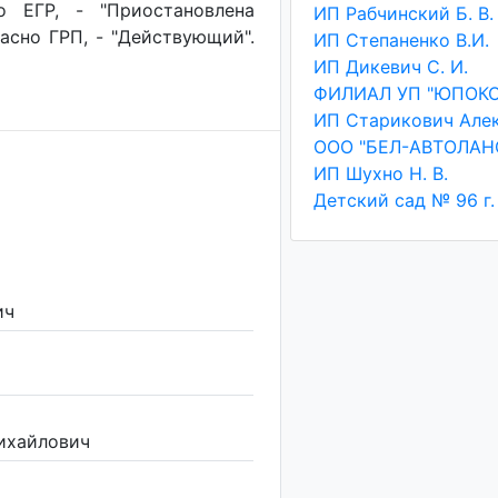
о ЕГР, - "Приостановлена
ИП Рабчинский Б. В.
ласно ГРП, - "Действующий".
ИП Степаненко В.И.
ИП Дикевич С. И.
ФИЛИАЛ УП "ЮПОК
ООО "БЕЛ-АВТОЛАН
ИП Шухно Н. В.
ич
ихайлович