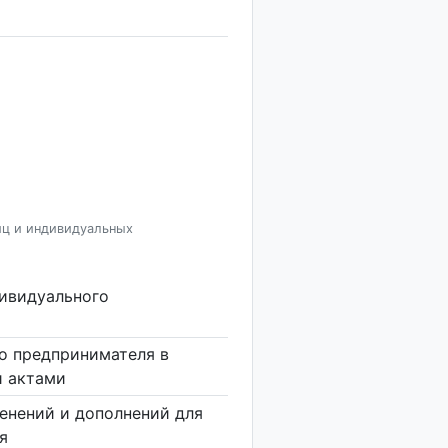
иц и индивидуальных
дивидуального
о предпринимателя в
и актами
енений и дополнений для
я