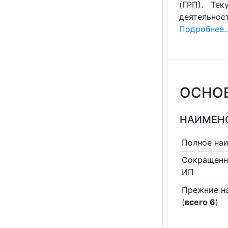
(ГРП). Тек
деятельнос
Подробнее..
ОСНО
НАИМЕНО
Полное на
Сокращенн
ИП
Прежние н
(
всего 6
)