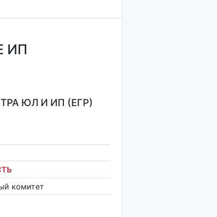
Е ИП
РА ЮЛ И ИП (ЕГР)
СТЬ
ый комитет