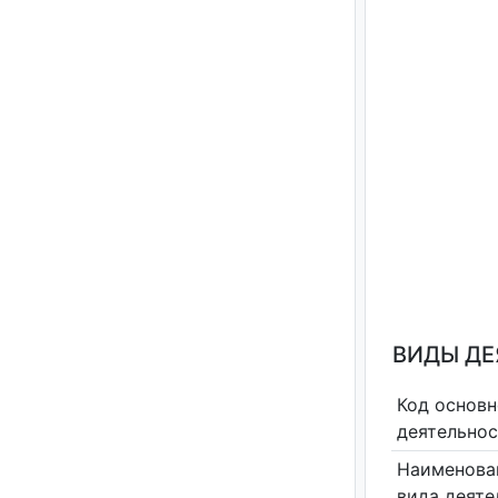
ВИДЫ Д
Код основн
деятельно
Наименова
вида деяте