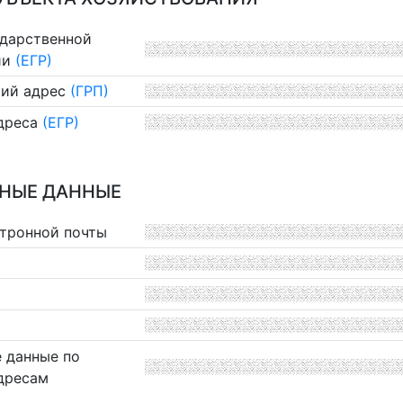
ударственной
ии
(ЕГР)
ий адрес
(ГРП)
дреса
(ЕГР)
НЫЕ ДАННЫЕ
ктронной почты
 данные по
дресам