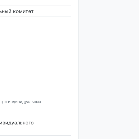
ьный комитет
иц и индивидуальных
дивидуального