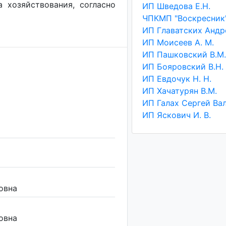
а хозяйствования, согласно
ИП Шведова Е.Н.
ЧПКМП "Воскресник
ИП Моисеев А. М.
ИП Пашковский В.М.
ИП Бояровский В.Н.
ИП Евдочук Н. Н.
ИП Хачатурян В.М.
ИП Яскович И. В.
овна
овна