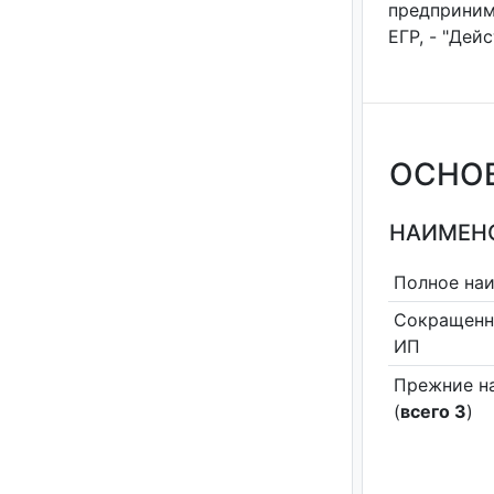
предприним
ЕГР, - "Дей
ОСНО
НАИМЕНО
Полное на
Сокращенн
ИП
Прежние н
(
всего 3
)