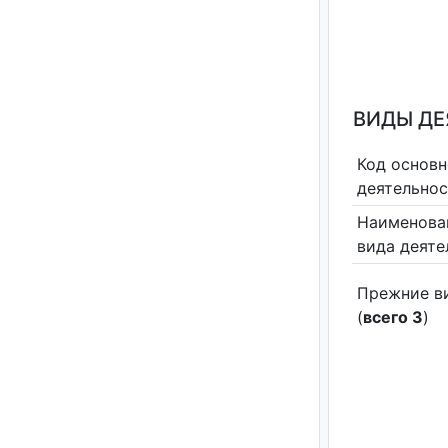
ВИДЫ Д
Код основн
деятельно
Наименова
вида деяте
Прежние в
(
всего 3
)