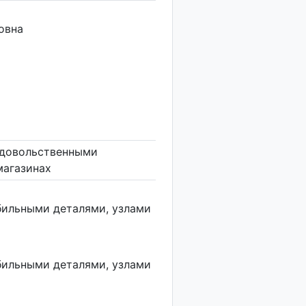
овна
одовольственными
магазинах
бильными деталями, узлами
бильными деталями, узлами