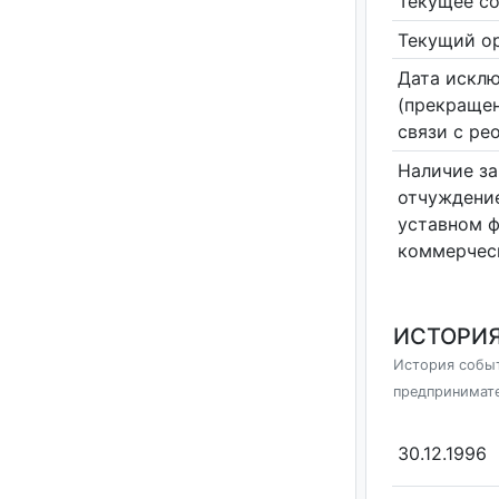
Текущее со
Текущий ор
Дата исклю
(прекращен
связи с ре
Наличие за
отчуждение
уставном 
коммерчес
ИСТОРИЯ
История событ
предпринимат
30.12.1996