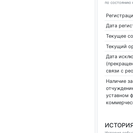
по состоянию 
Регистрац
Дата реги
Текущее со
Текущий ор
Дата исклю
(прекращен
связи с ре
Наличие за
отчуждение
уставном 
коммерчес
ИСТОРИЯ
История событ