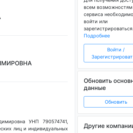
Для получения дост
всем возможностям
сервиса необходим
А
войти или
зарегистрироваться
Подробнее
Войти /
Зарегистрироват
ДИМИРОВНА
Обновить основ
данные
Обновить
димировна УНП 790574741,
Другие компани
еских лиц и индивидуальных