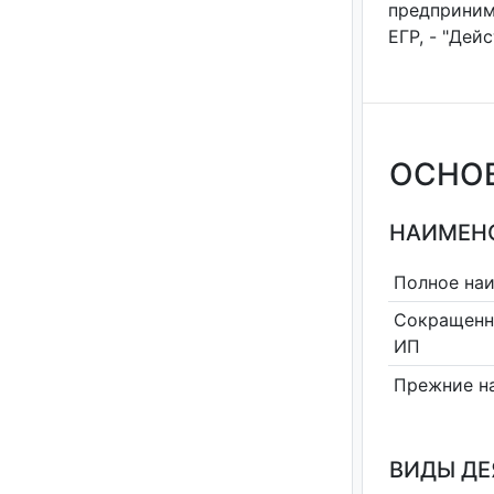
предприним
ЕГР, - "Дей
ОСНО
НАИМЕНО
Полное на
Сокращенн
ИП
Прежние н
ВИДЫ Д