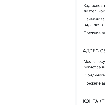
Код основн
деятельно
Наименова
вида деяте
Прежние в
АДРЕС С
Место гос
регистрац
Юридическ
Прежние а
КОНТАКТ