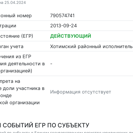
на 25.04.2024
ионный номер
790574741
страции
2013-09-24
стояние (ЕГР)
ДЕЙСТВУЮЩИЙ
ган учета
Хотимский районный исполнител
чения из ЕГР
ия деятельности в
-
организацией)
прета на
 доли участника в
Информация отсутствует
фонде
кой организации
 СОБЫТИЙ ЕГР ПО СУБЪЕКТУ
ий по субъекту в Едином государственном регистре юридических л