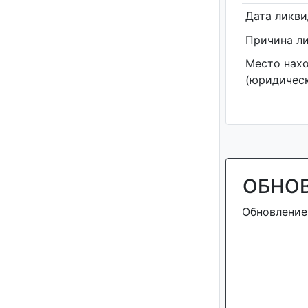
Дата ликв
Причина л
Место нах
(юридическ
ОБНО
Обновление