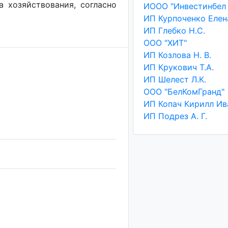
а хозяйствования, согласно
ИП Глебко Н.С.
ООО "ХИТ"
ИП Козлова Н. В.
ИП Крукович Т.А.
ИП Шелест Л.К.
ООО "БелКомГранд"
ИП Подрез А. Г.