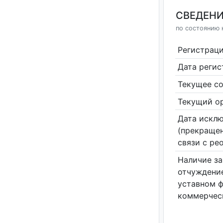
СВЕДЕНИ
по состоянию 
Регистрац
Дата реги
Текущее со
Текущий ор
Дата исклю
(прекращен
связи с ре
Наличие за
отчуждение
уставном 
коммерчес