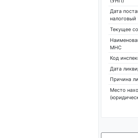
(УНП)
Дата поста
налоговый 
Текущее со
Наименова
МНС
Код инспе
Дата ликв
Причина л
Место нах
(юридическ