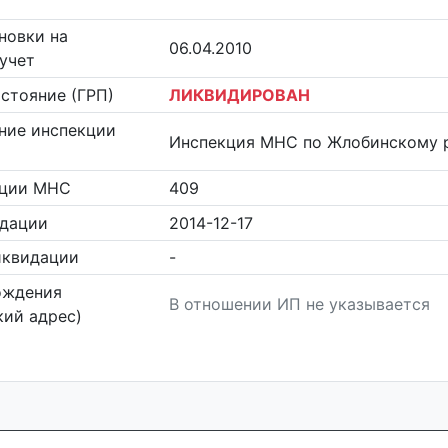
новки на
06.04.2010
учет
стояние (ГРП)
ЛИКВИДИРОВАН
ние инспекции
Инспекция МНС по Жлобинскому 
кции МНС
409
идации
2014-12-17
иквидации
-
ождения
В отношении ИП не указывается
ий адрес)