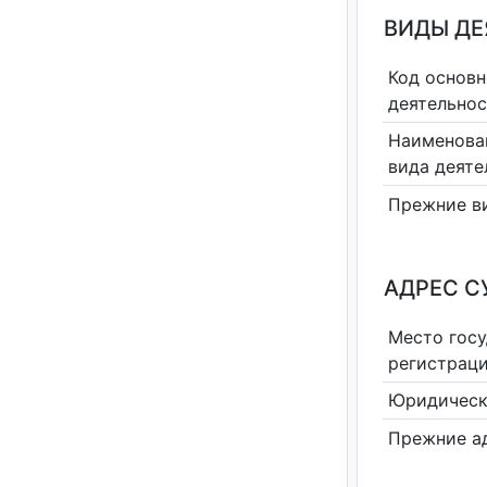
ВИДЫ Д
Код основн
деятельно
Наименова
вида деяте
Прежние в
АДРЕС С
Место гос
регистрац
Юридическ
Прежние а