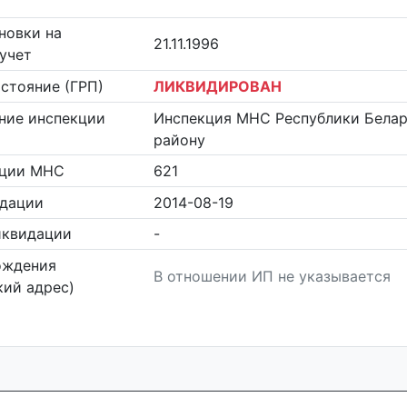
новки на
21.11.1996
учет
стояние (ГРП)
ЛИКВИДИРОВАН
ние инспекции
Инспекция МНС Республики Белар
району
кции МНС
621
идации
2014-08-19
иквидации
-
ождения
В отношении ИП не указывается
ий адрес)