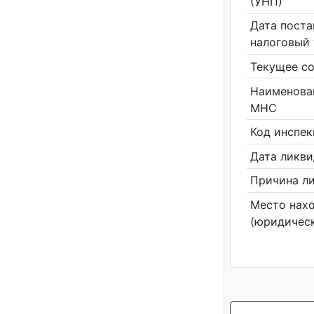
(УНП)
Дата поста
налоговый 
Текущее со
Наименова
МНС
Код инспе
Дата ликв
Причина л
Место нах
(юридическ