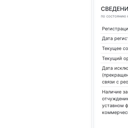
СВЕДЕНИ
по состоянию 
Регистрац
Дата реги
Текущее со
Текущий ор
Дата исклю
(прекращен
связи с ре
Наличие за
отчуждение
уставном 
коммерчес