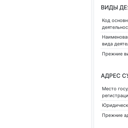
ВИДЫ Д
Код основн
деятельно
Наименова
вида деяте
Прежние в
АДРЕС С
Место гос
регистрац
Юридическ
Прежние а