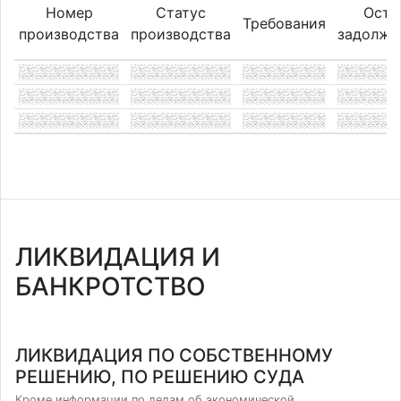
Номер
Статус
Оста
Требования
производства
производства
задолже
ЛИКВИДАЦИЯ И
БАНКРОТСТВО
ЛИКВИДАЦИЯ ПО СОБСТВЕННОМУ
РЕШЕНИЮ, ПО РЕШЕНИЮ СУДА
Кроме информации по делам об экономической