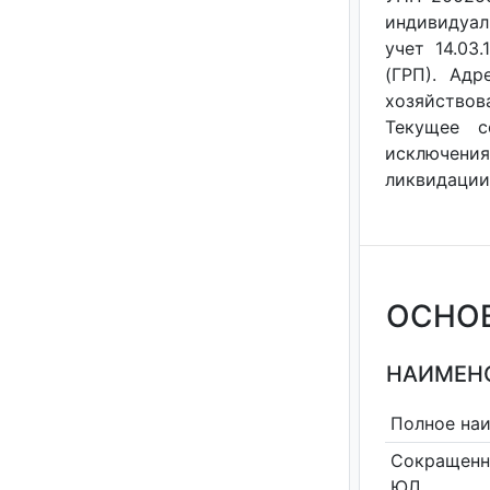
индивидуал
учет 14.03
(ГРП). Адр
хозяйствов
Текущее с
исключения
ликвидации 
ОСНО
НАИМЕНО
Полное на
Сокращенн
ЮЛ