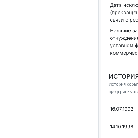
Дата исклю
(прекращен
связи с ре
Наличие за
отчуждение
уставном 
коммерчес
ИСТОРИЯ
История событ
предпринимат
16.07.1992
14.10.1996