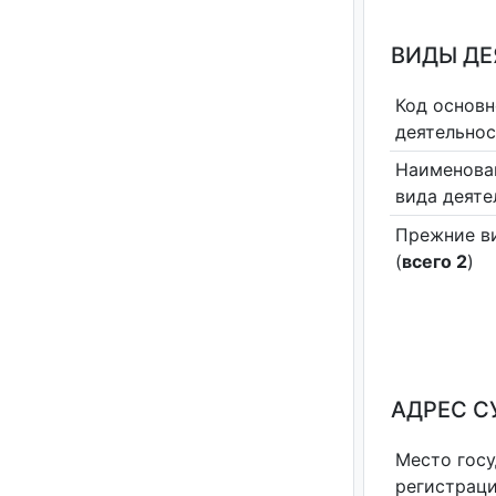
ВИДЫ Д
Код основн
деятельно
Наименова
вида деяте
Прежние в
(
всего 2
)
АДРЕС С
Место гос
регистрац