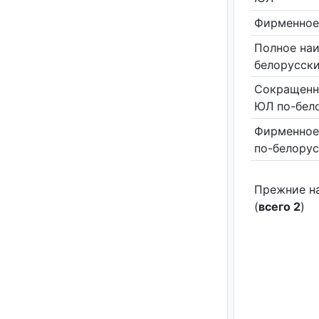
Фирменное
Полное на
белорусск
Сокращенн
ЮЛ по-бел
Фирменное
по-белору
Прежние н
(
всего 2
)