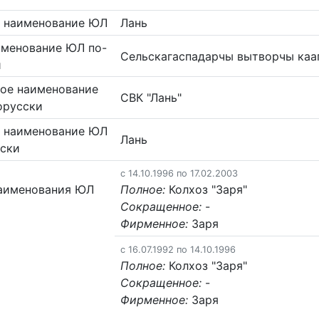
 наименование ЮЛ
Лань
именование ЮЛ по-
Сельскагаспадарчы вытворчы каа
и
ое наименование
СВК "Лань"
орусски
 наименование ЮЛ
Лань
сски
c 14.10.1996 по 17.02.2003
аименования ЮЛ
Полное:
Колхоз "Заря"
Сокращенное:
-
Фирменное:
Заря
c 16.07.1992 по 14.10.1996
Полное:
Колхоз "Заря"
Сокращенное:
-
Фирменное:
Заря