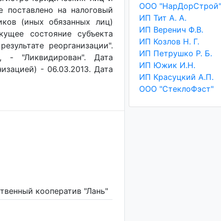
ООО "НарДорСтрой
ие поставлено на налоговый
ИП Тит А. А.
иков (иных обязанных лиц)
ИП Веренич Ф.В.
екущее состояние субъекта
ИП Козлов Н. Г.
результате реорганизации".
ИП Петрушко Р. Б.
, - "Ликвидирован". Дата
ИП Южик И.Н.
изацией) - 06.03.2013. Дата
ИП Красуцкий А.П.
ООО "СтеклоФэст"
твенный кооператив "Лань"